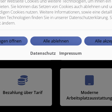
ser Webseite Cookies und weitere Technologien, um Ihnen ein
ieten. Sie können das Setzen von Cookies auch ablehnen und un
igen Cookies nutzen. Weitere Informationen, sowie eine detaill
ten Technologien finden Sie in unserer Datenschutzerklärung. S
t ändern.
ungen öffnen
Alle ablehnen
Alle akze
Smartphone/Tablet auch
Fundierte Einarbeitung
für die private Nutzung
Datenschutz
Impressum
Bezahlung über Tarif
Moderne
Arbeitsplatzausstattun