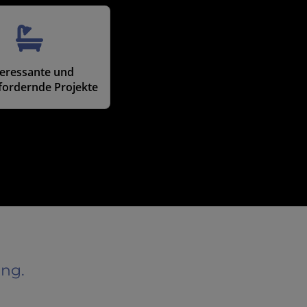
teressante und
fordernde Projekte
ung.