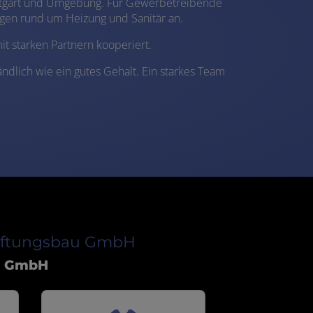
Stuttgart und Umgebung. Für Gewerbetreibende
ngen rund um Heizung und Sanitär an.
it starken Partnern kooperiert.
ndlich wie ein gutes Gehalt. Ein starkes Team
Lueftungsbau GmbH
au GmbH