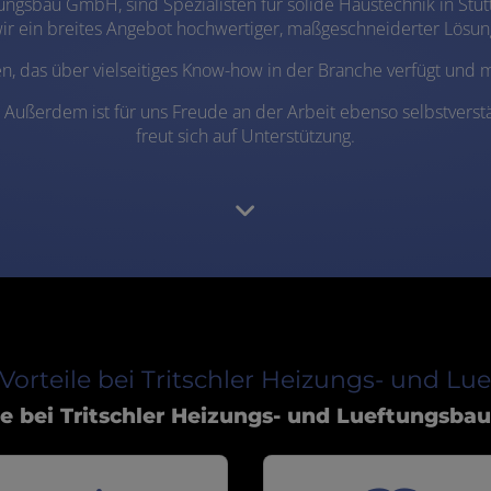
ftungsbau GmbH, sind Spezialisten für solide Haustechnik in 
 wir ein breites Angebot hochwertiger, maßgeschneiderter Lösu
n, das über vielseitiges Know-how in der Branche verfügt und m
 Außerdem ist für uns Freude an der Arbeit ebenso selbstverstä
freut sich auf Unterstützung.
orteile bei Tritschler Heizungs- und 
le bei Tritschler Heizungs- und Lueftungsb