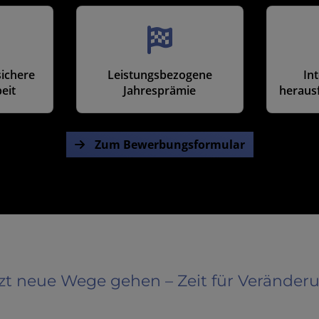
sichere
Leistungsbezogene
In
eit
Jahresprämie
heraus
Zum Bewerbungsformular
zt neue Wege gehen – Zeit für Veränder