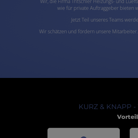
Wir, die Firma Tritschler Heizungs- und Lue
wie für private Auftraggeber bieten
Jetzt Teil unseres Teams werde
Wir schätzen und fördern unsere Mitarbeiter.
KURZ & KNAPP - V
Vortei