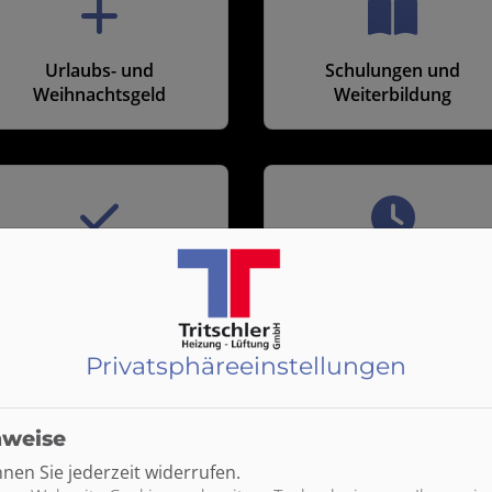
Urlaubs- und
Schulungen und
Weihnachtsgeld
Weiterbildung
Sozialleistungen
Geregelte Arbeitszeiten
Privatsphäre­einstellungen
nweise
Kostenlose Getränke
Profi-Werkzeug
en Sie jederzeit widerrufen.