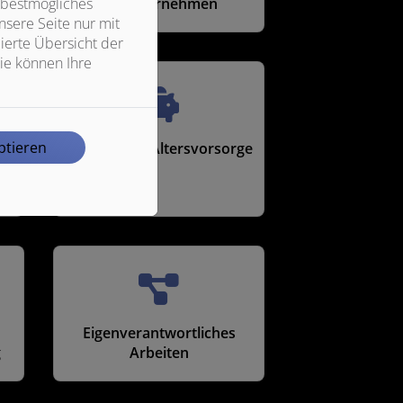
im Unternehmen
 bestmögliches
sere Seite nur mit
ierte Übersicht der
ie können Ihre
ptieren
Betriebliche Altersvorsorge
Eigenverantwortliches
g
Arbeiten