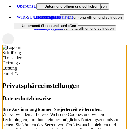
Über uns
Bad
Heizungsanfrage-Assistent
Heizungsmodernisierung
Untermenü öffnen und schließen
Untermenü öffnen und schließen
WIR SUCHEN DICH!
Haustechnik
Badanfrage-Assistent
Unternehmen
Öl- und Gasheizung
Badmodernisierung
Untermenü öffnen und schließen
Untermenü öffnen und schließen
Lüftung
Soziale Projekte
Regenerativ heizen
Barrierefreies Bad
Wasser / Trinkwasser
Untermenü öffnen und schließen
Jobs
Lüftung, Klima- und Kältetechnik
Partner
Wärmeverteilung
Förderung Bad
Dezentrale Wohnraumlüftung
Untermenü öffnen und schließen
Downloads
Wartung und Service
Zentrale Wohnraumlüftung
Lüftungsanlagen
Förderung Heizung
Privatsphäre­einstellungen
Datenschutzhinweise
Ihre Zustimmung können Sie jederzeit widerrufen.
Wir verwenden auf dieser Webseite Cookies und weitere
Technologien, um Ihnen ein bestmögliches Nutzungserlebnis zu
bieten. Sie können das Setzen von Cookies auch ablehnen und