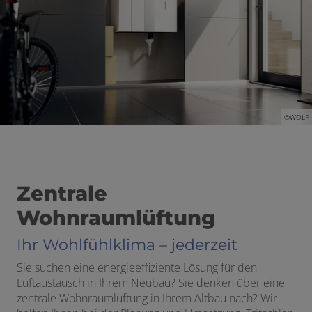
ließen
 und schließen
schließen
©WOLF
Zentrale
Wohnraumlüftung
n und schließen
Ihr Wohlfühlklima – jederzeit
Sie suchen eine energieeffiziente Lösung für den
schließen
Luftaustausch in Ihrem Neubau? Sie denken über eine
zentrale Wohnraumlüftung in Ihrem Altbau nach? Wir
fnen und schließen