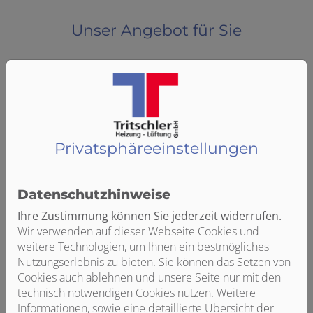
Unser Angebot für Sie
Individuelle Planung und Beratung
Privatsphäre­einstellungen
Wir planen Ihre Anlage basierend auf Ihren
Wünschen und Vorstellungen
Wir bieten umfassende Beratung bei Nachrüstung
Datenschutzhinweise
und Neubau
Sie erhalten eine transparente Kostenaufstellung
Ihre Zustimmung können Sie jederzeit widerrufen.
ohne Überraschungen
Wir verwenden auf dieser Webseite Cookies und
weitere Technologien, um Ihnen ein bestmögliches
Nutzungserlebnis zu bieten. Sie können das Setzen von
Cookies auch ablehnen und unsere Seite nur mit den
technisch notwendigen Cookies nutzen. Weitere
Informationen, sowie eine detaillierte Übersicht der
Hohe Qualität und fachgerechte Ausführung